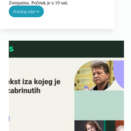
Zrenjaninu. Početak je u 19 sati.
Pročitaj više
Promocija
knjige
Todora
Kuljića
ANTI-
AUTOBIOGRAFIJA