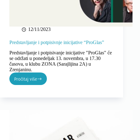
12/11/2023
Predstavljanje i potpisivnje inicijative “ProGlas”
Predstavljanje i potpisivanje inicijative "ProGlas" će
se održati u ponedeljak 13. novembra, u 17.30
časova, u klubu ZONA (Sarajlijina 2A) u
Zrenjaninu.
Pročitaj više
Predstavljanje
i
potpisivnje
inicijative
“ProGlas”