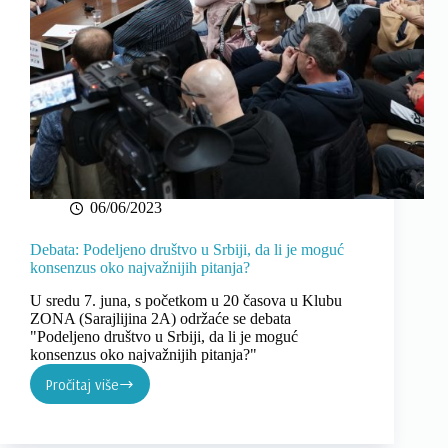
06/06/2023
Debata: Podeljeno društvo u Srbiji, da li je moguć
konsenzus oko najvažnijih pitanja?
U sredu 7. juna, s početkom u 20 časova u Klubu
ZONA (Sarajlijina 2A) održaće se debata
"Podeljeno društvo u Srbiji, da li je moguć
konsenzus oko najvažnijih pitanja?"
Pročitaj više
Debata:
Podeljeno
društvo