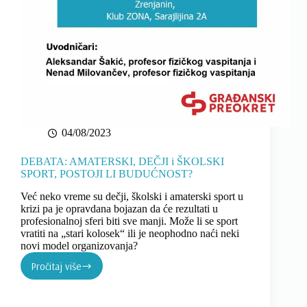
04/08/2023
DEBATA: AMATERSKI, DEČJI i ŠKOLSKI
SPORT, POSTOJI LI BUDUĆNOST?
Već neko vreme su dečji, školski i amaterski sport u
krizi pa je opravdana bojazan da će rezultati u
profesionalnoj sferi biti sve manji. Može li se sport
vratiti na „stari kolosek“ ili je neophodno naći neki
novi model organizovanja?
Pročitaj više
DEBATA:
AMATERSKI,
DEČJI