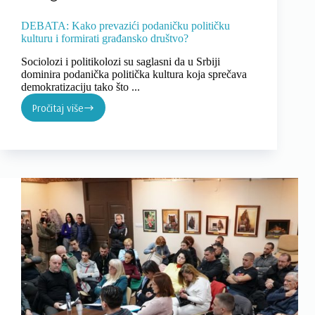
DEBATA: Kako prevazići podaničku političku
kulturu i formirati građansko društvo?
Sociolozi i politikolozi su saglasni da u Srbiji
dominira podanička politička kultura koja sprečava
demokratizaciju tako što ...
Pročitaj više
DEBATA:
Kako
prevazići
podaničku
političku
kulturu
i
formirati
građansko
društvo?