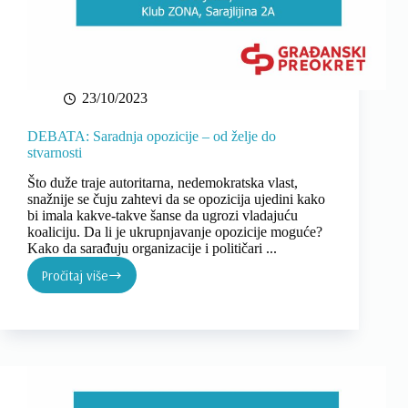
23/10/2023
DEBATA: Saradnja opozicije – od želje do
stvarnosti
Što duže traje autoritarna, nedemokratska vlast,
snažnije se čuju zahtevi da se opozicija ujedini kako
bi imala kakve-takve šanse da ugrozi vladajuću
koaliciju. Da li je ukrupnjavanje opozicije moguće?
Kako da sarađuju organizacije i političari ...
Pročitaj više
DEBATA:
Saradnja
opozicije
–
od
želje
do
stvarnosti