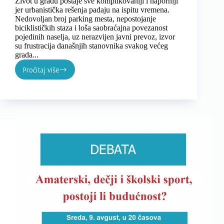
Život u gradu postaje sve komplikovaniji i naporniji
jer urbanistička rešenja padaju na ispitu vremena.
Nedovoljan broj parking mesta, nepostojanje
biciklističkih staza i loša saobraćajna povezanost
pojedinih naselja, uz nerazvijen javni prevoz, izvor
su frustracija današnjih stanovnika svakog većeg
grada...
Pročitaj više
DEBATA:
Urbana
mobilnost
–
savremeni
izazovi
vozača,
biciklista
i
pešaka