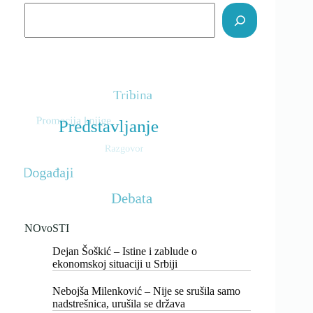
Search
NOvoSTI
Dejan Šoškić – Istine i zablude o
ekonomskoj situaciji u Srbiji
Nebojša Milenković – Nije se srušila samo
nadstrešnica, urušila se država