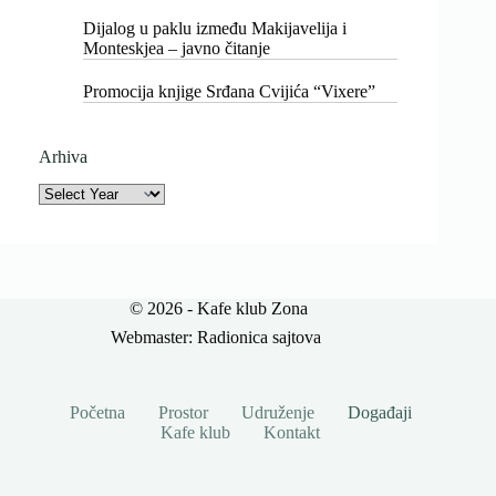
Dijalog u paklu između Makijavelija i
Monteskjea – javno čitanje
Promocija knjige Srđana Cvijića “Vixere”
Arhiva
Archives
© 2026 - Kafe klub Zona
Webmaster:
Radionica sajtova
Početna
Prostor
Udruženje
Događaji
Kafe klub
Kontakt