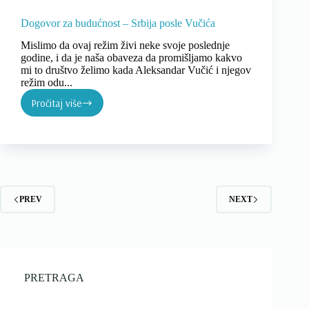
Dogovor za budućnost – Srbija posle Vučića
Mislimo da ovaj režim živi neke svoje poslednje
godine, i da je naša obaveza da promišljamo kakvo
mi to društvo želimo kada Aleksandar Vučić i njegov
režim odu...
Pročitaj više
Dogovor
za
budućnost
–
Srbija
posle
Vučića
PREV
NEXT
PRETRAGA