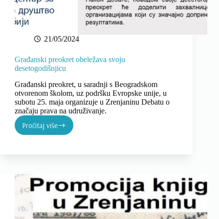
21/05/2024
Građanski preokret obeležava svoju
desetogodišnjicu
Građanski preokret, u saradnji s Beogradskom
otvorenom školom, uz podršku Evropske unije, u
subotu 25. maja organizuje u Zrenjaninu Debatu o
značaju prava na udruživanje.
Pročitaj više
Građanski
preokret
obeležava
svoju
desetogodišnjicu