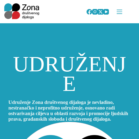
Skip
to
content
UDRUŽENJ
E
Udruženje Zona društvenog dijaloga je nevladino,
nestranačko i neprofitno udruženje, osnovano radi
ostvarivanja ciljeva u oblasti razvoja i promocije ljudskih
prava, građanskih sloboda i društvenog dijaloga.