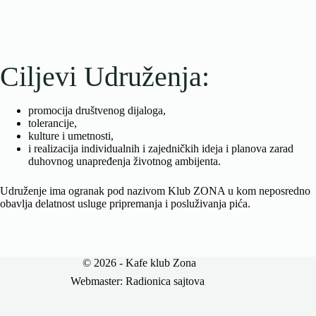
Ciljevi Udruženja:
promocija društvenog dijaloga,
tolerancije,
kulture i umetnosti,
i realizacija individualnih i zajedničkih ideja i planova zarad
duhovnog unapređenja životnog ambijenta.
Udruženje ima ogranak pod nazivom Klub ZONA u kom neposredno
obavlja delatnost usluge pripremanja i posluživanja pića.
© 2026 - Kafe klub Zona
Webmaster:
Radionica sajtova