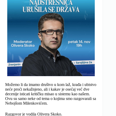
Možemo li da imamo društvo u kom laž, krađa i ubistvo
neće proći nekažnjeno, ali i kakav je osećaj već dve
decenije isticati kritičku misao u sistemu kao našem.
Ovu su samo neke od tema o kojima smo razgovarali sa
Nebojšom Milenkovićem.
Razgovor je vodila Olivera Skoko.