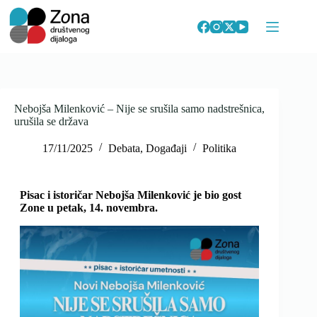
Skip
to
content
Nebojša Milenković – Nije se srušila samo nadstrešnica,
urušila se država
17/11/2025
Debata
,
Događaji
Politika
Pisac i istoričar Nebojša Milenković je bio gost
Zone u petak, 14. novembra.