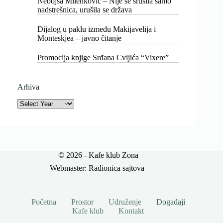
Nebojša Milenković – Nije se srušila samo
nadstrešnica, urušila se država
Dijalog u paklu između Makijavelija i
Monteskjea – javno čitanje
Promocija knjige Srđana Cvijića “Vixere”
Arhiva
Archives
© 2026 - Kafe klub Zona
Webmaster:
Radionica sajtova
Početna
Prostor
Udruženje
Događaji
Kafe klub
Kontakt