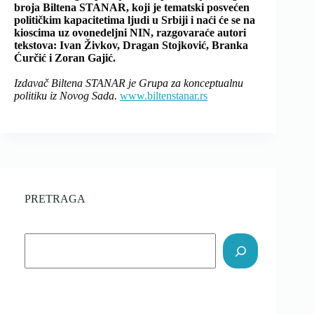
broja Biltena STANAR, koji je tematski posvećen
političkim kapacitetima ljudi u Srbiji i naći će se na
kioscima uz ovonedeljni NIN, razgovaraće autori
tekstova: Ivan Živkov, Dragan Stojković, Branka
Ćurčić i Zoran Gajić.
Izdavač Biltena STANAR je Grupa za konceptualnu
politiku iz Novog Sada.
www.biltenstanar.rs
PRETRAGA
Search