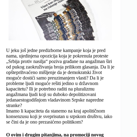
U jeku još jedne predizborne kampanje koja je pred
nama, ujedinjena opozicija koja je pokrenula proteste
„Srbija protiv nasilja“ poziva građane na angažman širi
od pukog zaokruživanja broja prilikom glasanja. Da li je
opšteprihvaćeno mišljenje da je demokratski život
moguće dostići samo preuzimanjem vlasti? Da li je
probleme ljudi moguće rešiti jedino u državnom
kapacitetu? Ili je potrebno raditi na pluralizmu
angažmana ljudi koji su duboko depolitizovani
jedanaestogodišnjom vladavinom Srpske napredne
stranke?
Imamo li kapaciteta da stanemo na kraj apolitičnom
konsenzusu koji je sveprisutan u srpskom društvu, iako
se čini da je ono prezasićeno politikom?
O ovim i drugim pitanjima, na promociji novog