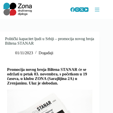
Skip
to
content
Politički kapacitet ljudi u Srbiji – promocija novog broja
Biltena STANAR
01/11/2023
Događaji
Promocija novog broja Biltena STANAR će se
održati u petak 03. novembra, s početkom u 19
časova, u klubu ZONA (Sarajlijina 2A) u
Zrenjaninu. Ulaz je slobodan.