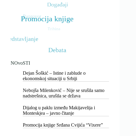
NOvoSTI
Dejan Šoškić – Istine i zablude o
ekonomskoj situaciji u Srbiji
Nebojša Milenković – Nije se srušila samo
nadstrešnica, urušila se država
Dijalog u paklu između Makijavelija i
Monteskjea – javno čitanje
Promocija knjige Srđana Cvijića “Vixere”