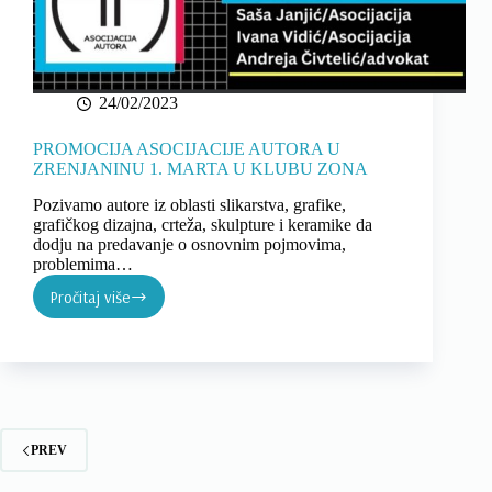
24/02/2023
PROMOCIJA ASOCIJACIJE AUTORA U
ZRENJANINU 1. MARTA U KLUBU ZONA
Pozivamo autore iz oblasti slikarstva, grafike,
grafičkog dizajna, crteža, skulpture i keramike da
dodju na predavanje o osnovnim pojmovima,
problemima…
Pročitaj više
PROMOCIJA
ASOCIJACIJE
AUTORA
U
ZRENJANINU
1.
MARTA
U
PREV
KLUBU