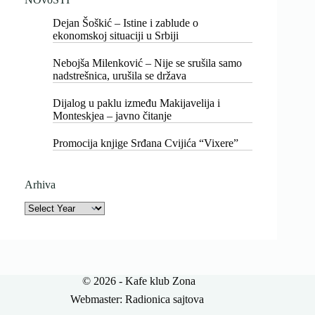
Dejan Šoškić – Istine i zablude o
ekonomskoj situaciji u Srbiji
Nebojša Milenković – Nije se srušila samo
nadstrešnica, urušila se država
Dijalog u paklu između Makijavelija i
Monteskjea – javno čitanje
Promocija knjige Srđana Cvijića “Vixere”
Arhiva
Archives
© 2026 - Kafe klub Zona
Webmaster:
Radionica sajtova