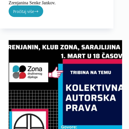
Zrenjanina Senke Jankov.
Pročitaj više
OBELEŽAVANJE
DVE
DECENIJE
OD
UBISTVA
ZORANA
ĐINĐIĆA