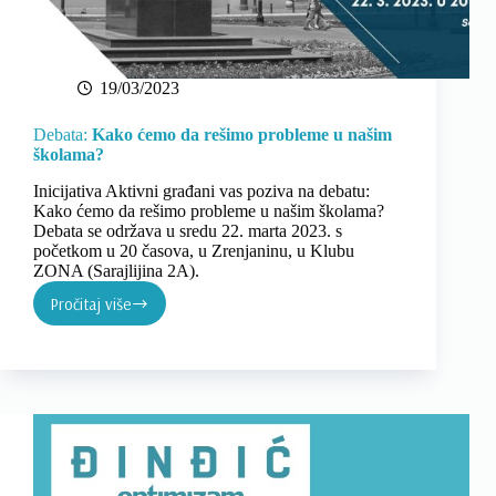
19/03/2023
Debata:
Kako ćemo da rešimo probleme u našim
školama?
Inicijativa Aktivni građani vas poziva na debatu:
Kako ćemo da rešimo probleme u našim školama?
Debata se održava u sredu 22. marta 2023. s
početkom u 20 časova, u Zrenjaninu, u Klubu
ZONA (Sarajlijina 2A).
Pročitaj više
Debata:
Kako
ćemo
da
rešimo
probleme
u
našim
školama?