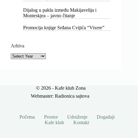
Dijalog u paklu između Makijavelija i
Monteskjea – javno čitanje
Promocija knjige Srđana Cvijića “Vixere”
Arhiva
Archives
© 2026 - Kafe klub Zona
Webmaster:
Radionica sajtova
Početna
Prostor
Udruženje
Događaji
Kafe klub
Kontakt