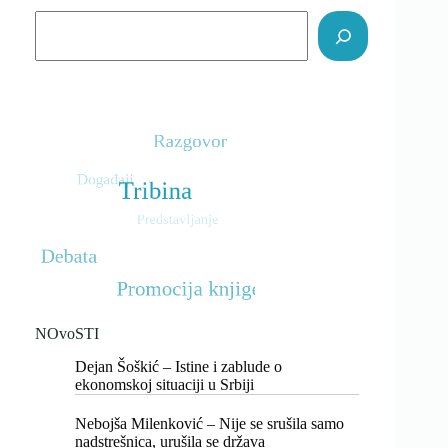
Srbiji
Search
NOvoSTI
Dejan Šoškić – Istine i zablude o
ekonomskoj situaciji u Srbiji
Nebojša Milenković – Nije se srušila samo
nadstrešnica, urušila se država