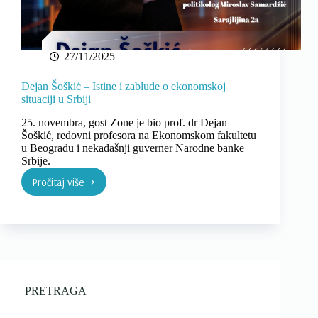
27/11/2025
Dejan Šoškić – Istine i zablude o ekonomskoj
situaciji u Srbiji
25. novembra, gost Zone je bio prof. dr Dejan
Šoškić, redovni profesora na Ekonomskom fakultetu
u Beogradu i nekadašnji guverner Narodne banke
Srbije.
Pročitaj više
Dejan
Šoškić
–
Istine
i
zablude
o
ekonomskoj
PRETRAGA
situaciji
u