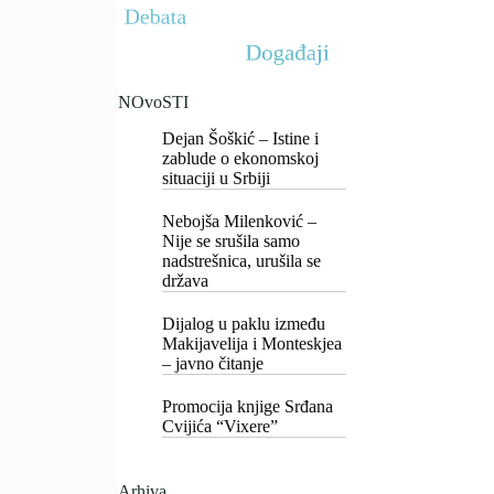
NOvoSTI
Dejan Šoškić – Istine i
zablude o ekonomskoj
situaciji u Srbiji
Nebojša Milenković –
Nije se srušila samo
nadstrešnica, urušila se
država
Dijalog u paklu između
Makijavelija i Monteskjea
– javno čitanje
Promocija knjige Srđana
Cvijića “Vixere”
Arhiva