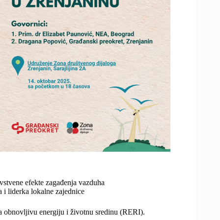
avstvene efekte zagađenja vazduha
 i liderka lokalne zajednice
a obnovljivu energiju i životnu sredinu (RERI).