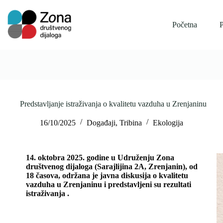
Skip
to
content
Početna
P
Predstavljanje istraživanja o kvalitetu vazduha u Zrenjaninu
16/10/2025
Događaji
,
Tribina
Ekologija
14. oktobra 2025. godine u Udruženju Zona
društvenog dijaloga (Sarajlijina 2A, Zrenjanin), od
18 časova, održana je javna diskusija o kvalitetu
vazduha u Zrenjaninu i predstavljeni su rezultati
istraživanja .