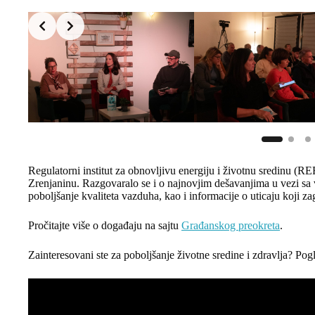
Regulatorni institut za obnovljivu energiju i životnu sredinu (RER
Zrenjaninu. Razgovaralo se i o najnovjim dešavanjima u vezi sa 
poboljšanje kvaliteta vazduha, kao i informacije o uticaju koji za
Pročitajte više o događaju na sajtu
Građanskog preokreta
.
Zainteresovani ste za poboljšanje životne sredine i zdravlja? Po