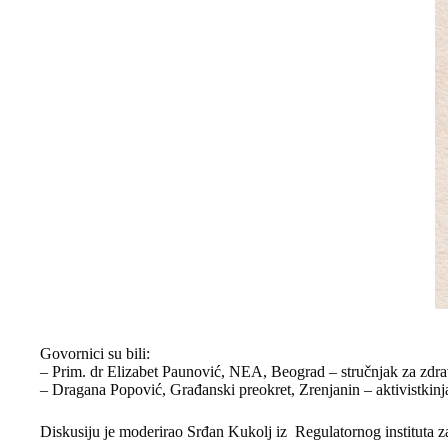
Govornici su bili:
– Prim. dr Elizabet Paunović, NEA, Beograd – stručnjak za zdr
– Dragana Popović, Građanski preokret, Zrenjanin – aktivistkinja
Diskusiju je moderirao Srđan Kukolj iz Regulatornog instituta z