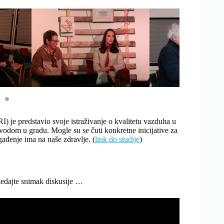
I) je predstavio svoje istraživanje o kvalitetu vazduha u
vodom u gradu. Mogle su se čuti konkretne inicijative za
gađenje ima na naše zdravlje. (
link do studije
)
gledajte snimak diskusije …