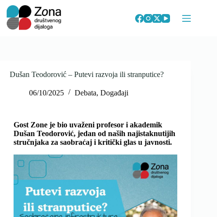
Skip
to
content
Dušan Teodorović – Putevi razvoja ili stranputice?
06/10/2025
Debata
,
Događaji
Gost Zone je bio uvaženi profesor i akademik
Dušan Teodorović, jedan od naših najistaknutijih
stručnjaka za saobraćaj i kritički glas u javnosti.