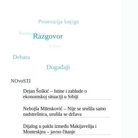
NOvoSTI
Dejan Šoškić – Istine i zablude o
ekonomskoj situaciji u Srbiji
Nebojša Milenković – Nije se srušila samo
nadstrešnica, urušila se država
Dijalog u paklu između Makijavelija i
Monteskjea – javno čitanje